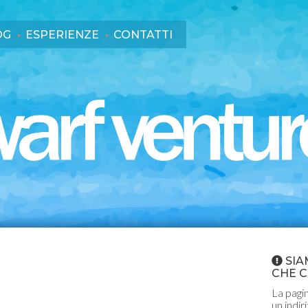
OG
ESPERIENZE
CONTATTI
SIA
CHE C
La pagin
un indir