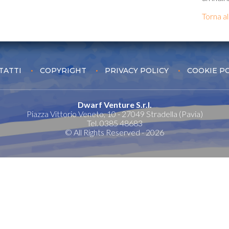
Torna a
TATTI
COPYRIGHT
PRIVACY POLICY
COOKIE P
Dwarf Venture S.r.l.
Piazza Vittorio Veneto, 10 - 27049 Stradella (Pavia)
Tel. 0385 48683
© All Rights Reserved - 2026